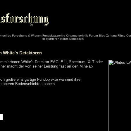
ktuelles
Forschung & Wissen
Fundplatzarchiv
Ortungstechnik
Forum
Blog
Zeitung
Filme
Co
Registrieren
Konto
Einloggen
n White's Detektoren
rammierbaren White's Detektor EAGLE II, Spectrum, XLT oder
er macht der von seiner Leistung fast an den Minelab
ch große einzigartige Fundobjekte während ihre
en oberen Bodenschichten popeln.